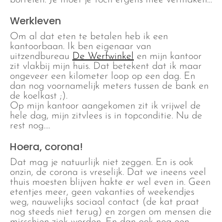
borrelen. Je moet je toch ergens mee vermaken…
Werkleven
Om al dat eten te betalen heb ik een
kantoorbaan. Ik ben eigenaar van
uitzendbureau
De Werfwinkel
en mijn kantoor
zit vlakbij mijn huis. Dat betekent dat ik maar
ongeveer een kilometer loop op een dag. En
dan nog voornamelijk meters tussen de bank en
de koelkast ;).
Op mijn kantoor aangekomen zit ik vrijwel de
hele dag, mijn zitvlees is in topconditie. Nu de
rest nog….
Hoera, corona!
Dat mag je natuurlijk niet zeggen. En is ook
onzin, de corona is vreselijk. Dat we ineens veel
thuis moesten blijven hakte er wel even in. Geen
etentjes meer, geen vakanties of weekendjes
weg, nauwelijks sociaal contact (de kat praat
nog steeds niet terug) en zorgen om mensen die