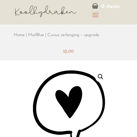
0 items
Home
|
MailBlue
| Cursus verlenging – upgrade
15.00