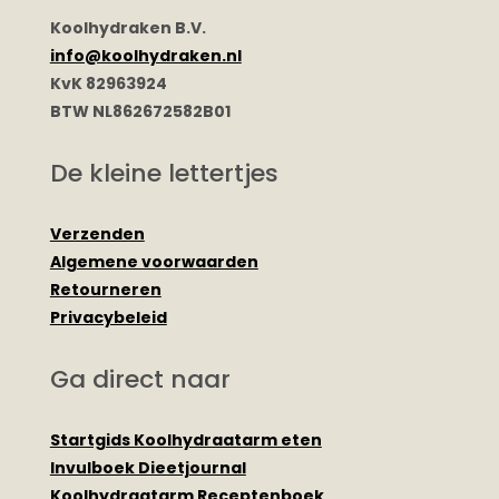
Koolhydraken B.V.
info@koolhydraken.nl
KvK 82963924
BTW NL862672582B01
De kleine lettertjes
Verzenden
Algemene voorwaarden
Retourneren
Privacybeleid
Ga direct naar
Startgids Koolhydraatarm eten
Invulboek Dieetjournal
Koolhydraatarm Receptenboek