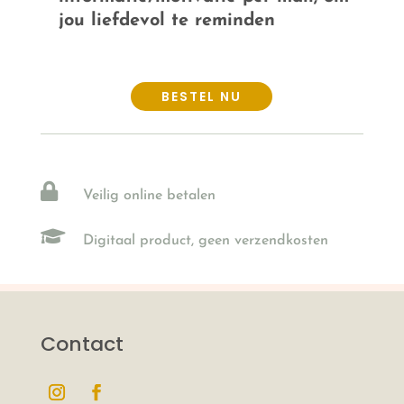
jou liefdevol te reminden
BESTEL NU

Veilig online betalen

Digitaal product, geen verzendkosten
Contact