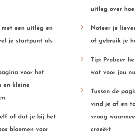
uitleg over
hoe
5
 met een uitleg en
Noteer je lieve
wel je
startpunt als
of gebruik je h
5
Tip: Probeer he
pagina voor het
wat voor jou nu
 en kleine
5
Tussen de pagi
en.
vind je af en 
lf af dat je bij het
vraag
waarmee j
bos bloemen voor
creeërt