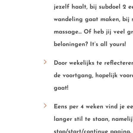
jezelf haalt, bij subdoel 2 
wandeling gaat maken, bij 
massage… Of heb jij veel gr
beloningen? It’s all yours!
5
Door wekelijks te
reflectere
de voortgang, hopelijk voor
gaat!
5
Eens per 4 weken vind je e
langer
stil te staan
, nameli
stop/start/continue pagina.