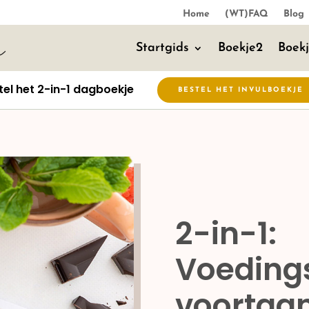
Home
(WT)FAQ
Blog
Startgids
Boekje2
Boek
tel het 2-in-1 dagboekje
BESTEL HET INVULBOEKJE
2-in-1:
Voeding
voortga