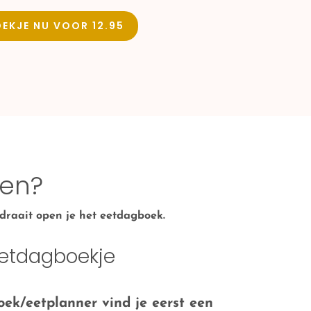
OEKJE NU VOOR 12.95
ten?
mdraait open je het eetdagboek.
Eetdagboekje
oek/eetplanner vind je eerst een