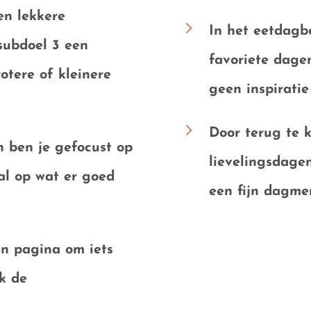
een lekkere
5
In het eetdagb
subdoel 3 een
favoriete dage
otere of kleinere
geen inspiratie
5
Door terug te k
n
ben je gefocust op
lievelingsdagen
al op wat er goed
een fijn dagme
en pagina om iets
jk de