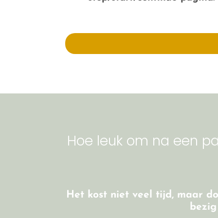
Hoe leuk om na een pa
Het
kost niet veel tijd
, maar do
bezig