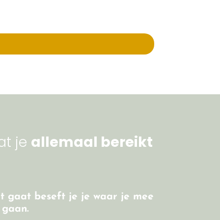
t je
allemaal bereikt
et gaat beseft je je waar je mee
 gaan
.