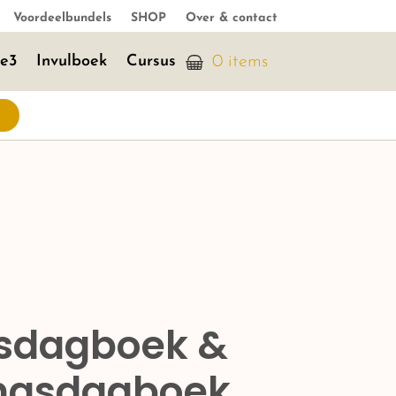
Voordeelbundels
SHOP
Over & contact
je3
Invulboek
Cursus
0 items
sdagboek &
ngsdagboek