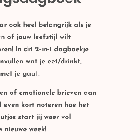
aar ook
heel belangrijk
als je
n of jouw leefstijl wilt
en! In dit 2-in-1 dagboekje
invullen wat je eet/drinkt,
met je gaat.
en of emotionele brieven aan
l even kort noteren
hoe het
tjes start jij weer vol
w nieuwe week!