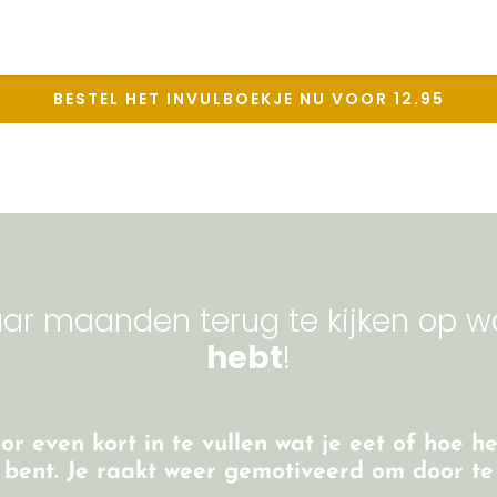
BESTEL HET INVULBOEKJE NU VOOR 12.95
ar maanden terug te kijken op wa
hebt
!
or even kort in te vullen wat je eet of hoe h
 bent. Je raakt weer
gemotiveerd om door te