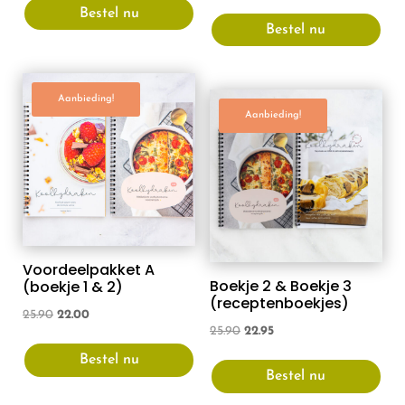
Bestel nu
Bestel nu
Aanbieding!
Aanbieding!
Voordeelpakket A
Boekje 2 & Boekje 3
(boekje 1 & 2)
(receptenboekjes)
Oorspronkelijke
Huidige
25.90
22.00
Oorspronkelijke
Huidige
25.90
22.95
prijs
prijs
prijs
prijs
Bestel nu
was:
is:
Bestel nu
was:
is:
25.90.
22.00.
25.90.
22.95.