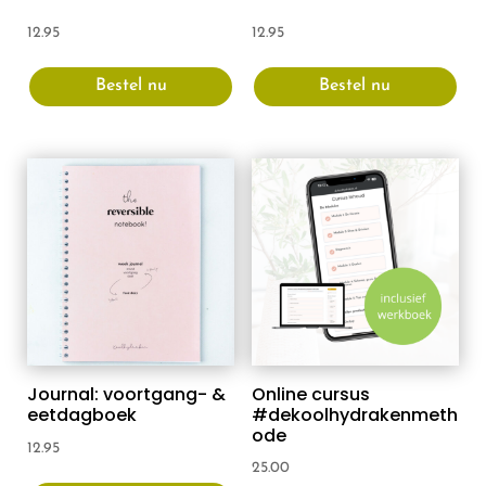
12.95
12.95
Bestel nu
Bestel nu
Journal: voortgang- &
Online cursus
eetdagboek
#dekoolhydrakenmeth
ode
12.95
25.00