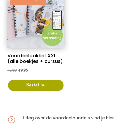
Voordeelpakket XXL
(alle boekjes + cursus)
Oorspronkelijke
Huidige
75.80
49.95
prijs
prijs
Bestel nu
was:
is:
75.80.
49.95.
Uitleg over de voordeelbundels vind je hier
=