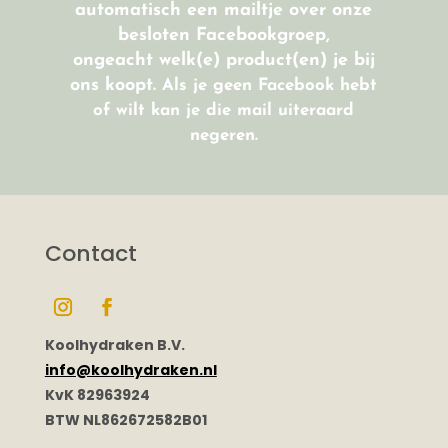
automatisch een mailtje over onze
besloten Facebookgroep,
ongeacht welk(e) product(en) je bij
ons koopt.
Als je geen Facebook hebt
of wilt kan je die mail uiteraard
negeren.
Contact
Koolhydraken B.V.
info@koolhydraken.nl
KvK 82963924
BTW NL862672582B01