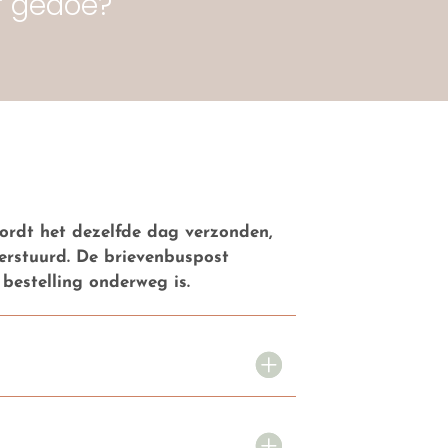
er gedoe?
 wordt het dezelfde dag verzonden,
verstuurd. De brievenbuspost
estelling onderweg is.