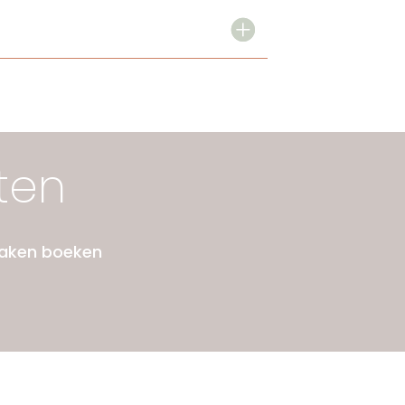
ten
raken boeken