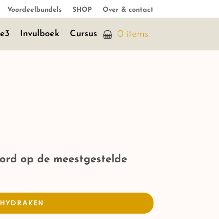
Voordeelbundels
SHOP
Over & contact
je3
Invulboek
Cursus
0 items
oord op de meestgestelde
LHYDRAKEN