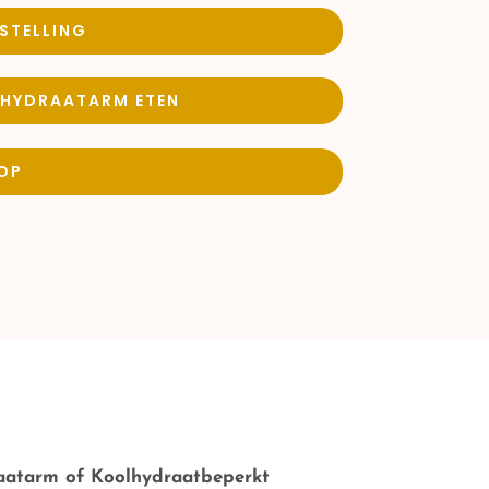
STELLING
LHYDRAATARM ETEN
HOP
raatarm of Koolhydraatbeperkt