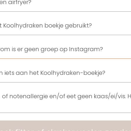
n airfryer?
et Koolhydraken boekje gebruikt?
rom is er geen groep op Instagram?
dan iets aan het Koolhydraken-boekje?
- of notenallergie en/of eet geen kaas/ei/vis. 