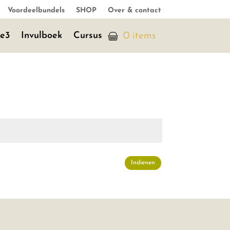
Voordeelbundels
SHOP
Over & contact
je3
Invulboek
Cursus
0 items
Indienen