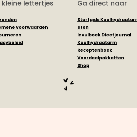
 kleine lettertjes
Ga direct naar
zenden
Startgids Koolhydraata
emene voorwaarden
eten
ourneren
Invulboek Dieetjournal
vacybeleid
Koolhydraatarm
Receptenboek
Voordeelpakketten
Shop