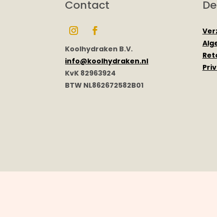
Contact
De
Ver
Alg
Koolhydraken B.V.
Ret
info@koolhydraken.nl
Pri
KvK 82963924
BTW NL862672582B01