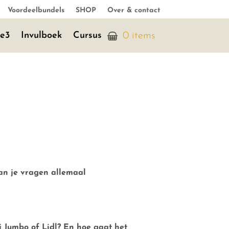
Voordeelbundels
SHOP
Over & contact
je3
Invulboek
Cursus
0 items
n je vragen allemaal
j Jumbo of Lidl? En hoe gaat het