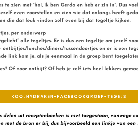
s te zien met “hoi, ik ben Gerda en heb er zin in”. Dus voel
je jezelf even voorstellen en zien wie dat onlangs heeft g
n die dat leuk vinden zelf even bij dat tegeltje kijken.
ltjes, per onderwerp
tgelicht” alle tegeltjes. Er is dus een tegeltje om jezelf voo
or
ontbijtjes/lunches/diners/tussendoortjes
en er is een tege
de link kom je, als je eenmaal in de groep bent toegelaten, 
jes? Of voor ontbijt? Of heb je zelf iets heel lekkers gem
KOOLHYDRAKEN-FACEBOOKGROEP-TEGELS
o’s delen uit receptenboeken is niet toegestaan, vanwege c
n met de bron er bij, dus bijvoorbeeld een linkje van een 