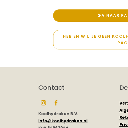
GA NAAR FA
HEB EN WIL JE GEEN KOO
PAG
Contact
De
Ver
Alg
Koolhydraken B.V.
Ret
info@koolhydraken.nl
Pri
KvK 82963924