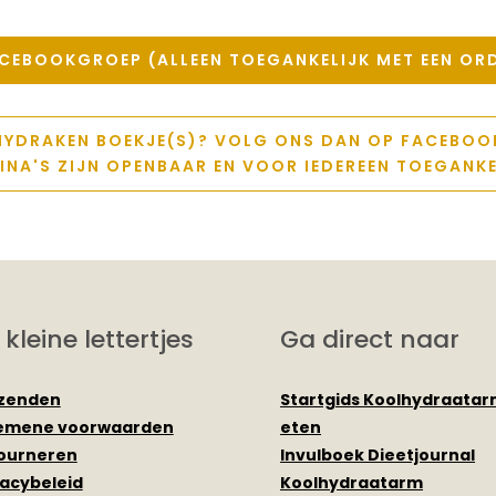
CEBOOKGROEP (ALLEEN TOEGANKELIJK MET EEN O
LHYDRAKEN BOEKJE(S)? VOLG ONS DAN OP FACEBOO
INA'S ZIJN OPENBAAR EN VOOR IEDEREEN TOEGANKE
 kleine lettertjes
Ga direct naar
zenden
Startgids Koolhydraata
emene voorwaarden
eten
ourneren
Invulboek Dieetjournal
vacybeleid
Koolhydraatarm