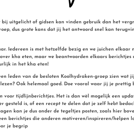
 bij uitgelicht of gidsen kan vinden gebruik dan het vergr
oep, dus grote kans dat jij het antwoord snel kan terugvin
aar.
Iedereen is met hetzelfde bezig en we juichen elkaar n
over kha eten, maar we beantwoorden elkaars berichtjes alt
urlijk in het kha eten!
een leden van de besloten Koolhydraken-groep zien wat jij
ezen? Ook helemaal goed. Doe vooral waar jij je prettig bi
 voor tijdlijnberichtjes.
Het is dan wèl mogelijk een updat
er gesteld is, of een recept te delen dat je zelf hebt bed
dagen kan je dus onder de tegeltjes posten, zoals hier bo
lleen berichtjes die anderen motiveren/inspireren/helpen l
oor je begrip