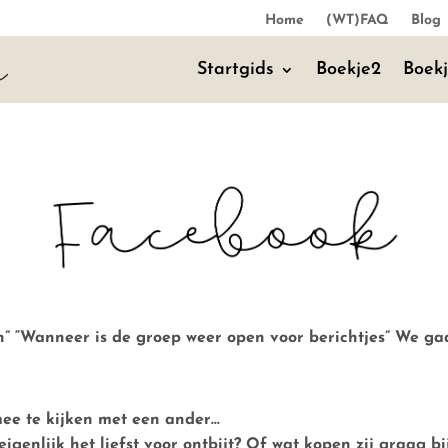
Home
(WT)FAQ
Blog
Startgids
Boekje2
Boek
len” “Wanneer is de groep weer open voor berichtjes”
We gaa
mee te kijken met een ander…
genlijk het liefst voor
ontbijt
? Of wat
kopen
zij graag bi