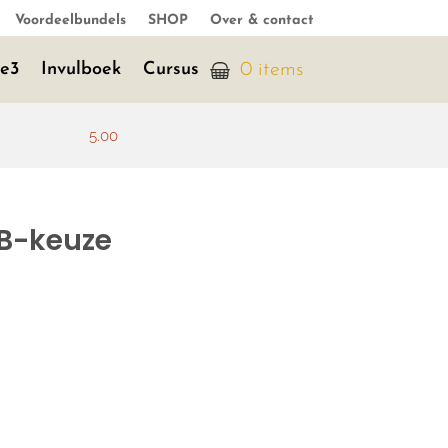
Voordeelbundels
SHOP
Over & contact
je3
Invulboek
Cursus
0 items
5.00
 B-keuze