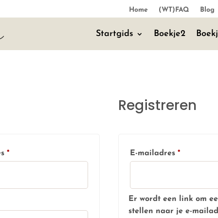
Home
(WT)FAQ
Blog
Startgids
Boekje2
Boek
Registreren
Vereist
Vereist
es
*
E-mailadres
*
Er wordt een link om e
stellen naar je e-maila