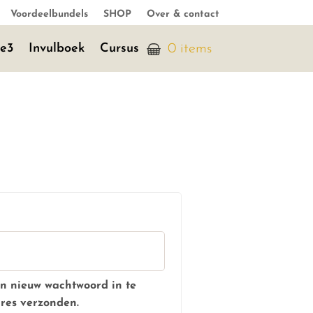
Voordeelbundels
SHOP
Over & contact
je3
Invulboek
Cursus
0 items
en nieuw wachtwoord in te
dres verzonden.