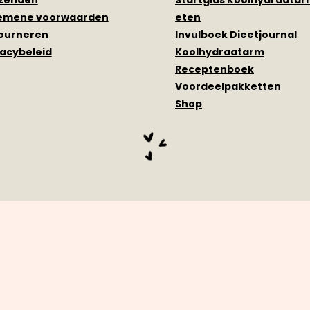
zenden
Startgids Koolhydraata
emene voorwaarden
eten
ourneren
Invulboek Dieetjournal
vacybeleid
Koolhydraatarm
Receptenboek
Voordeelpakketten
Shop