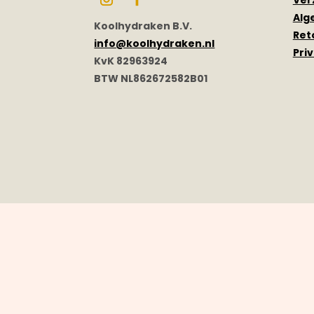
Ver
Alg
Koolhydraken B.V.
Ret
info@koolhydraken.nl
Pri
KvK 82963924
BTW NL862672582B01