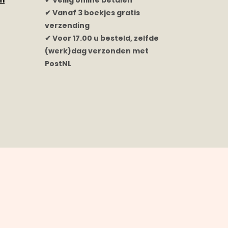
rm
✔ Veilig online betalen
✔ Vanaf 3 boekjes gratis
verzending
✔ Voor 17.00 u besteld, zelfde
(werk)dag verzonden met
PostNL