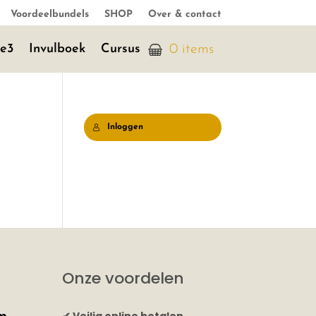
Voordeelbundels
SHOP
Over & contact
je3
Invulboek
Cursus
0 items
Inloggen
Onze voordelen