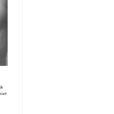
jk
niet