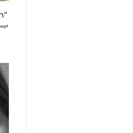
n”
oept