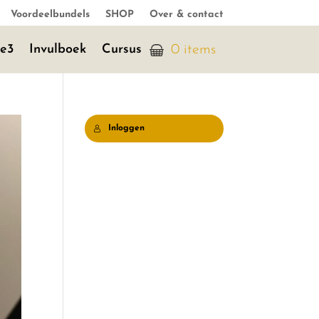
Voordeelbundels
SHOP
Over & contact
je3
Invulboek
Cursus
0 items
Inloggen