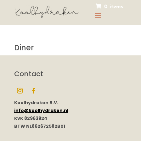
0 items
Diner
Contact
Koolhydraken B.V.
info@koolhydraken.nl
KvK 82963924
BTW NL862672582B01