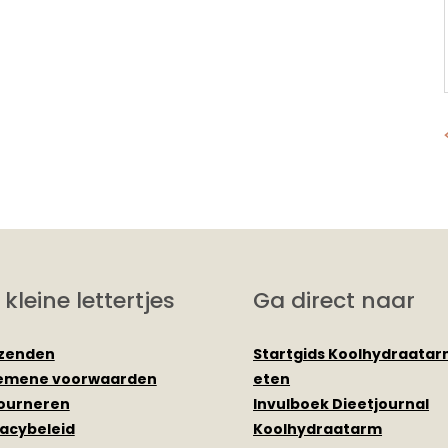
 kleine lettertjes
Ga direct naar
zenden
Startgids Koolhydraata
emene voorwaarden
eten
ourneren
Invulboek Dieetjournal
vacybeleid
Koolhydraatarm