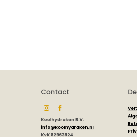
Contact
De
Ver
Alg
Koolhydraken B.V.
Ret
info@koolhydraken.nl
Pri
KvK 82963924