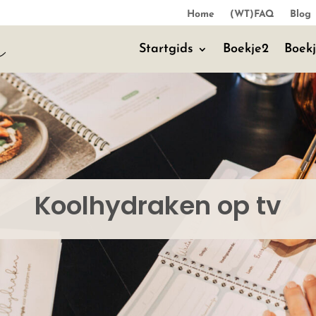
Home
(WT)FAQ
Blog
Startgids
Boekje2
Boek
Koolhydraken op tv