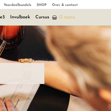
Voordeelbundels
SHOP
Over & contact
je3
Invulboek
Cursus
0 items