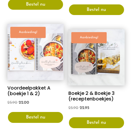
Bestel nu
Bestel nu
Aanbieding!
Aanbieding!
Voordeelpakket A
Boekje 2 & Boekje 3
(boekje 1 & 2)
(receptenboekjes)
Oorspronkelijke
Huidige
25.90
22.00
Oorspronkelijke
Huidige
25.90
22.95
prijs
prijs
prijs
prijs
Bestel nu
was:
is:
Bestel nu
was:
is:
25.90.
22.00.
25.90.
22.95.