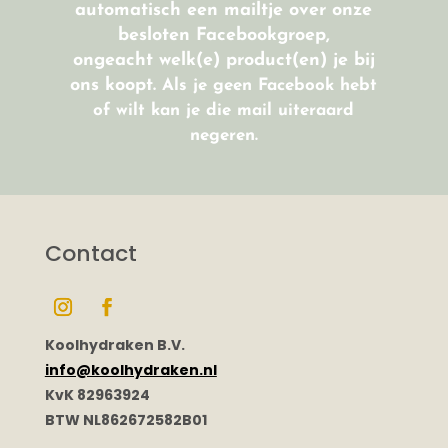
automatisch een mailtje over onze
besloten Facebookgroep,
ongeacht welk(e) product(en) je bij
ons koopt.
Als je geen Facebook hebt
of wilt kan je die mail uiteraard
negeren.
Contact
Koolhydraken B.V.
info@koolhydraken.nl
KvK 82963924
BTW NL862672582B01