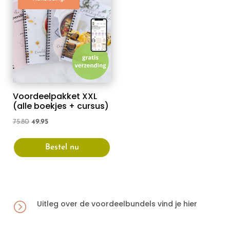
Voordeelpakket XXL
(alle boekjes + cursus)
Oorspronkelijke
Huidige
75.80
49.95
prijs
prijs
Bestel nu
was:
is:
75.80.
49.95.
Uitleg over de voordeelbundels vind je hier
=