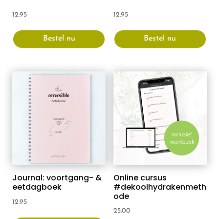
12.95
12.95
Bestel nu
Bestel nu
Journal: voortgang- &
Online cursus
eetdagboek
#dekoolhydrakenmeth
ode
12.95
25.00