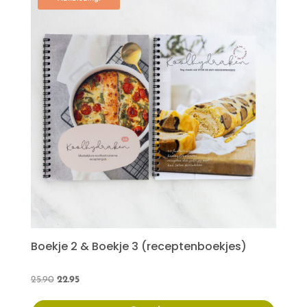
Boekje 2 & Boekje 3 (receptenboekjes)
Oorspronkelijke
Huidige
25.90
22.95
prijs
prijs