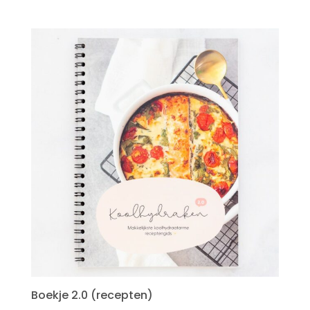
12.95.
11.95.
Boekje 2.0 (recepten)