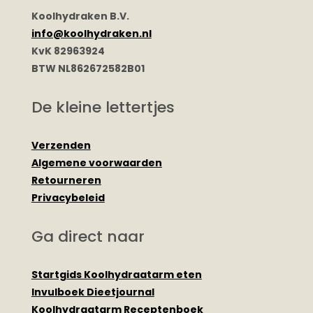
Koolhydraken B.V.
info@koolhydraken.nl
KvK 82963924
BTW NL862672582B01
De kleine lettertjes
Verzenden
Algemene voorwaarden
Retourneren
Privacybeleid
Ga direct naar
Startgids Koolhydraatarm eten
Invulboek Dieetjournal
Koolhydraatarm Receptenboek